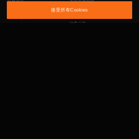
財務資訊
永續發展組織
股務資訊
員工福利、保護措施、
接受所有Cookies
多元化及性平政策
重大訊息公告
社會公益
投資人聯絡窗口
供應商管理政策
性騷擾防治法
公司治理專區
利害關係人
ESG專區
公司治理架構
人才招募
董事會
委員會
內部稽核
相關規程規則
主要股東名單
獨立董事與內部稽核主管
及內部稽核主管溝通情形
Privacy Policy
Terms of Use
Legal Notice