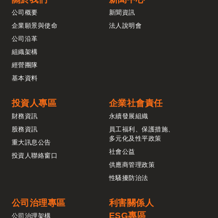
公司概要
新聞資訊
企業願景與使命
法人說明會
公司沿革
組織架構
經營團隊
基本資料
投資人專區
企業社會責任
財務資訊
永續發展組織
股務資訊
員工福利、保護措施、
多元化及性平政策
重大訊息公告
社會公益
投資人聯絡窗口
供應商管理政策
性騷擾防治法
公司治理專區
利害關係人
ESG專區
公司治理架構