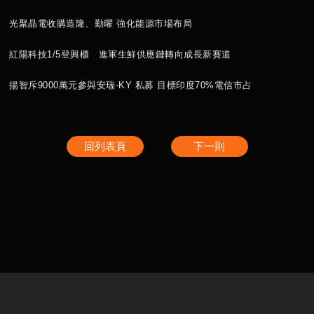
光聚晶電收購造隆、勤曜 強化能源市場布局
紅陽科技1/5登興櫃 進軍生鮮供應鏈轉向成長新賽道
揚智斥9000萬元參與安瑞-KY 私募 目標印度70%電信市占
回列表頁
下一則