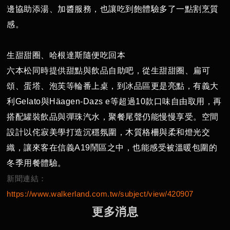
邊協助添湯、加醬服務，也讓吃到飽體驗多了一點割烹質
感。
生甜甜圈、哈根達斯隨便吃回本
六本松同時提供甜點與飲品自助吧，從生甜甜圈、扁可
頌、蛋塔、泡芙等輪番上桌，到冰品區更是亮點，有義大
利Gelato與Häagen-Dazs e等超過10款口味自由取用，再
搭配罐裝飲品與彈珠汽水，聚餐尾聲仍能慢慢享受。空間
設計以侘寂美學打造沉穩氛圍，木質格柵與柔和燈光交
織，讓來客在信義A19鬧區之中，也能感受被溫暖包圍的
冬季用餐體驗。
新聞連結：
https://www.walkerland.com.tw/subject/view/420907
更
多
消
息