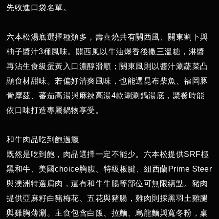
先收進口袋名單。
六本松湯底選擇種類多，壽喜燒共有關西風、關東割下與
柚子醬汁3種風味。關西風以牛油爆香後撒三溫糖，淋醬
再沾生食級蛋黃入口濃醇滑順；關東風則以醬汁涮蔬菜凸
顯食材甜味。若偏好清爽風味，也能選昆布柴魚、福岡豚
骨摩茲、蕃茄高湯與麻辣高湯4款涮涮鍋湯底，聚餐時能
依口味打造專屬鍋物享受。
和牛肉品吃到飽過癮
既然是吃到飽，肉品選擇一定不能少。六本松提供SRF極
黑和牛、美國choice胸腹、特級板腱、紐西蘭Prime Steer
與澳洲特選肩肉，還有和牛牛腸等部位可無限續點。豬肉
提供亞麻籽白豬梅花、五花與豬腸，雞肉則採黑羽土雞腿
與雞胸薄涮。主食包含白飯、拉麵、烏龍麵與寬冬粉，桌