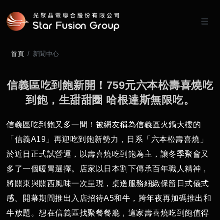
首頁
新聞中心
信
義
區
吃
到
飽
新
開
！
7
5
9
元
六
本
松
壽
喜
燒
吃
到
飽
，
生
甜
甜
圈
哈
根
達
斯
無
限
吃
。
信義區吃到飽又多一間！被網友稱為信義區火鍋大樓的
「信義A19」再迎吃到飽新勢力，日系「六本松壽喜燒」
於近日正式試營運，以壽喜燒吃到飽為主，讓冬季聚會又
多了一個暖胃選擇。店家以日本割下傳承百年職人精神，
將關東與關西風味一次呈現，桌邊服務細緻保留日式儀式
感。開幕期間推出入店招待A5和牛，跨年夜再加碼推出和
牛放題。想在信義區找聚餐餐廳，這家壽喜燒吃到飽值得