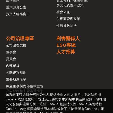
股務資訊
員工福利、保護措施、
多元化及性平政策
重大訊息公告
社會公益
投資人聯絡窗口
供應商管理政策
性騷擾防治法
公司治理專區
利害關係人
ESG專區
公司治理架構
人才招募
董事會
委員會
內部稽核
相關規程規則
主要股東名單
獨立董事與內部稽核主管
及內部稽核主管溝通情形
光聚晶電聯合股份有限公司為提供更個人化之服務，本網站使用
Cookie 或類似技術，管理及記錄您於本網站中的活動紀錄，包括個
Privacy Policy
Terms of Use
Legal Notice
人化服務與流量分析。這些 Cookie 包括持久性Cookie 與暫時性
Cookie。若您選擇繼續使用本網站或按下「接受所有Cookies」即