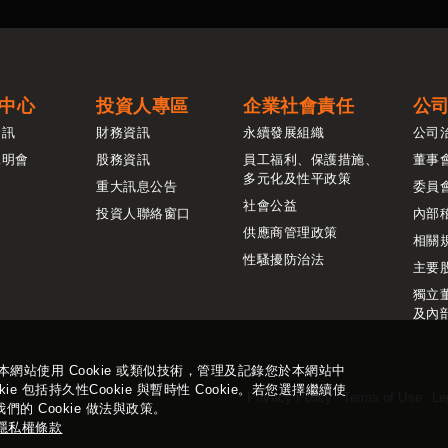
中心
投資人專區
企業社會責任
公
資訊
財務資訊
永續發展組織
公司
說明會
股務資訊
員工福利、保護措施、
董事
多元化及性平政策
重大訊息公告
委員
社會公益
投資人聯絡窗口
內部
供應商管理政策
相關
性騷擾防治法
主要
獨立
及內
站使用 Cookie 或類似技術，管理及記錄您於本網站中
 包括持久性Cookie 與暫時性 Cookie。若您選擇繼續使
Privacy Policy
Terms of Use
Le
的 Cookie 做法與政策。
隱私權條款