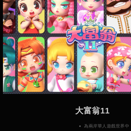
大
富
翁
1
1
為兩岸華人遊戲世界中