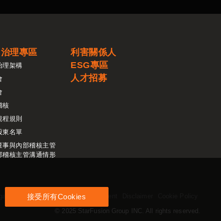
司治理專區
利害關係人
ESG專區
治理架構
人才招募
會
會
稽核
規程規則
股東名單
董事與內部稽核主管
部稽核主管溝通情形
gal Notice
Proprietary Rights Statement
Disclaimer
Cookie Policy
接受所有Cookies
© 2025 StarFusion Group INC. All rights reserved.