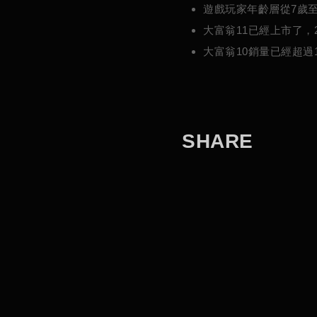
遊戲玩家年齡層從7歲
大富翁11已經上市了，20
大富翁10銷量已經超過1
S
H
A
R
E