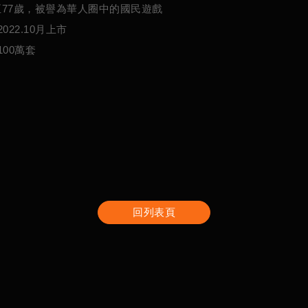
至77歲，被譽為華人圈中的國民遊戲
22.10月上市
00萬套
回列表頁