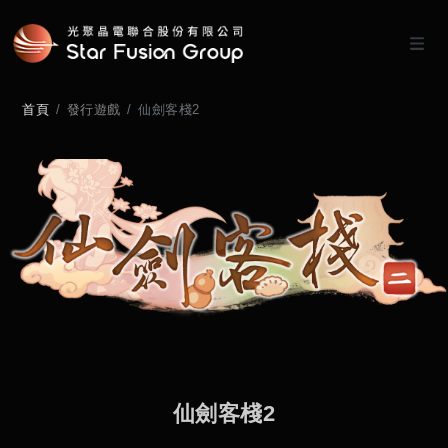
首頁
發行遊戲
仙劍客棧2
仙
劍
客
棧
2