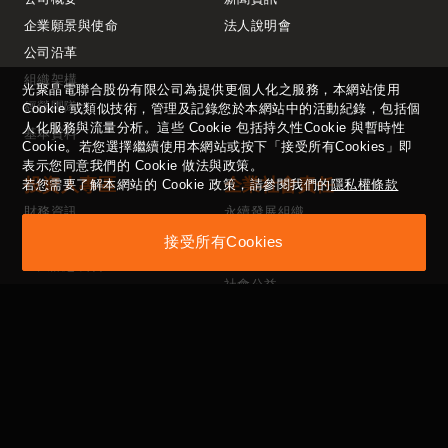
企業願景與使命
法人說明會
公司沿革
組織架構
光聚晶電聯合股份有限公司為提供更個人化之服務，本網站使用
經營團隊
Cookie 或類似技術，管理及記錄您於本網站中的活動紀錄，包括個
人化服務與流量分析。這些 Cookie 包括持久性Cookie 與暫時性
基本資料
Cookie。若您選擇繼續使用本網站或按下「接受所有Cookies」即
表示您同意我們的 Cookie 做法與政策。
投資人專區
企業社會責任
若您需要了解本網站的 Cookie 政策，請參閱我們的
隱私權條款
財務資訊
永續發展組織
股務資訊
員工福利、保護措施、
接受所有Cookies
多元化及性平政策
重大訊息公告
社會公益
投資人聯絡窗口
供應商管理政策
性騷擾防治法
公司治理專區
利害關係人
ESG專區
公司治理架構
人才招募
董事會