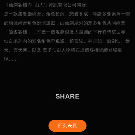
《仙劍客棧2》由大宇資訊有限公司開發。
是一款集餐廳經營、角色扮演、戀愛養成…等諸多要素為一體
的模擬經營角色扮演遊戲，由仙劍系列的眾多角色共同經營
「逍遙客棧」，打造一個溫馨浪漫大團圓的平行異時空世界。
仙劍系列內的知名角色李逍遙、趙靈兒、林月如、酒劍仙、景
天、雲天河…以及 眾多仙劍人物將在這個客棧陸續登場重
現……
S
H
A
R
E
回列表頁