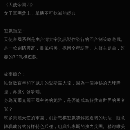
《天使帝國四》
女子軍團參上，單機不可抹滅的經典
遊戲類型：
天使帝國系列是由台灣大宇資訊製作發行的回合制策略遊戲。
是一款劇情豐富，畫風精美，採用全程語音、人聲主題曲，逗
趣的3D戰棋遊戲。
故事簡介：
維繫數百年和平歲月的愛斯嘉大陸，因為一個神秘的光球降
臨，再度引發爭端。
身為瓦爾克麗王國主將的妮雅，是否能成為解救這世界的勇者
呢？
眾多美麗天使的軍團，創新戰棋遊戲加解謎過關的玩法，隨意
轉職成各式各樣特色兵種，組織出專屬的強力兵團。精緻唯美