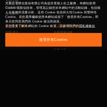
組織架構
光聚晶電聯合股份有限公司為提供更個人化之服務，本網站使用
經營團隊
Cookie 或類似技術，管理及記錄您於本網站中的活動紀錄，包括個
人化服務與流量分析。這些 Cookie 包括持久性Cookie 與暫時性
基本資料
Cookie。若您選擇繼續使用本網站或按下「接受所有Cookies」即
表示您同意我們的 Cookie 做法與政策。
投資人專區
企業社會責任
若您需要了解本網站的 Cookie 政策，請參閱我們的
隱私權條款
財務資訊
永續發展組織
股務資訊
員工福利、保護措施、
接受所有Cookies
多元化及性平政策
重大訊息公告
社會公益
投資人聯絡窗口
供應商管理政策
性騷擾防治法
公司治理專區
利害關係人
ESG專區
公司治理架構
人才招募
董事會
委員會
內部稽核