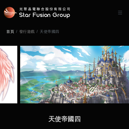
首頁
發行遊戲
天使帝國四
天
使
帝
國
四