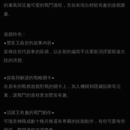
的畫風與逗趣可愛的戰鬥過程，充份表現出輕鬆有趣的遊戲樂
趣。
遊戲特色：
●豐富又曲折的故事內容●
架構在前代故事的延續，以全新的編寫手法重新演譯愛斯嘉大
陸的演變。
●探索與解謎的戰略關卡●
在原有的戰棋遊戲對戰的關卡上，加入機關和隱藏陷阱等元
素，讓戰鬥的過程更加豐富有趣。
●活躍又有趣的戰鬥動作●
可隨意轉職成數十種兵種還有專屬的技能動作，有些可愛有些
爆笑，戰鬥過程充滿驚奇。