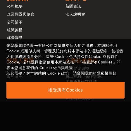
公司概要
新聞資訊
企業願景與使命
法人說明會
公司沿革
組織架構
經營團隊
光聚晶電聯合股份有限公司為提供更個人化之服務，本網站使用
基本資料
Cookie 或類似技術，管理及記錄您於本網站中的活動紀錄，包括個
人化服務與流量分析。這些 Cookie 包括持久性Cookie 與暫時性
投資人專區
企業社會責任
Cookie。若您選擇繼續使用本網站或按下「接受所有Cookies」即
表示您同意我們的 Cookie 做法與政策。
財務資訊
永續發展組織
若您需要了解本網站的 Cookie 政策，請參閱我們的
隱私權條款
股務資訊
員工福利、保護措施、
多元化及性平政策
重大訊息公告
接受所有Cookies
社會公益
投資人聯絡窗口
供應商管理政策
性騷擾防治法
公司治理專區
利害關係人
ESG專區
公司治理架構