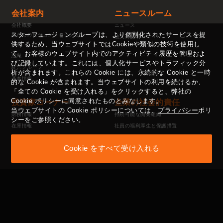
会社案内
ニュースルーム
会社概要
ニュース
スターフュージョングループは、より個別化されたサービスを提
私たちのビジョン・ミッション
法人の説明
供するため、当ウェブサイトではCookieや類似の技術を使用し
沿革
て、お客様のウェブサイト内でのアクティビティ履歴を管理およ
組織
び記録しています。これには、個人化サービスやトラフィック分
経営グループ
析が含まれます。これらの Cookie には、永続的な Cookie と一時
基本情報
的な Cookie が含まれます。当ウェブサイトの利用を続けるか、
「全ての Cookie を受け入れる」をクリックすると、弊社の
Cookie ポリシーに同意されたものとみなします。
投資家コーナー
企業の社会的責任
当ウェブサイトの Cookie ポリシーについては、
プライバシー
ポリ
財務情報
持続可能な開発組織
シーをご参照ください。
在庫情報
社員の福利厚生と保護措置
主要な情報発表
公益活動
Cookie をすべて受け入れる
投資家の連絡先ウィンドウ
供給業者管理方針
性的嫌がらせ防止方法
コーポレート・ガバナン
利害関係者
ス
ESGコーナー
コーポレートガバナンス構造
採用
役員会