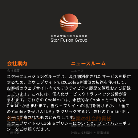
会社案内
ニュースルーム
会社概要
ニュース
スターフュージョングループは、より個別化されたサービスを提供
私たちのビジョン・ミッション
法人の説明
するため、当ウェブサイトではCookieや類似の技術を使用して、
沿革
お客様のウェブサイト内でのアクティビティ履歴を管理および記録
組織
しています。これには、個人化サービスやトラフィック分析が含
経営グループ
まれます。これらの Cookie には、永続的な Cookie と一時的な
基本情報
Cookie が含まれます。当ウェブサイトの利用を続けるか、「全て
の Cookie を受け入れる」をクリックすると、弊社の Cookie ポリ
シーに同意されたものとみなします。
投資家コーナー
企業の社会的責任
当ウェブサイトの Cookie ポリシーについては、
プライバシー
ポリ
財務情報
持続可能な開発組織
シーをご参照ください。
在庫情報
社員の福利厚生と保護措置