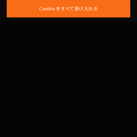
主要な情報発表
公益活動
Cookie をすべて受け入れる
投資家の連絡先ウィンドウ
供給業者管理方針
性的嫌がらせ防止方法
コーポレート・ガバナン
利害関係者
ス
ESGコーナー
コーポレートガバナンス構造
採用
役員会
委員会
内部監査
社内規程と規則
主要株主名簿
独立董事による会計士および
内部監査責任者とのコミュニケーション
Privacy Policy
Terms of Use
Legal Notice
Proprietary Rights
Disclaimer
Cookie Policy
Statement
© 2025 StarFusion Group INC.