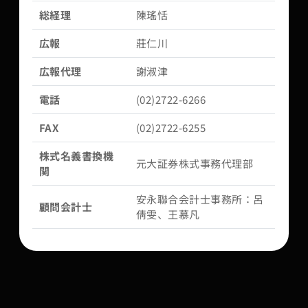
総経理
陳瑤恬
広報
莊仁川
広報代理
謝淑津
電話
(02)2722-6266
FAX
(02)2722-6255
株式名義書換機
元大証券株式事務代理部
関
安永聯合会計士事務所：呂
顧問会計士
倩雯、王慕凡