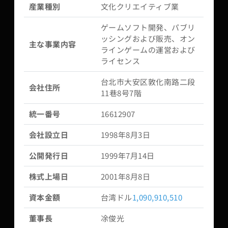
産業種別
文化クリエイティブ業
ゲームソフト開発、パブリ
ッシングおよび販売、オン
主な事業内容
ラインゲームの運営および
ライセンス
台北市大安区敦化南路二段
会社住所
11巷8号7階
統一番号
16612907
会社設立日
1998年8月3日
公開発行日
1999年7月14日
株式上場日
2001年8月8日
資本金額
台湾ドル
1,090,910,510
董事長
凃俊光