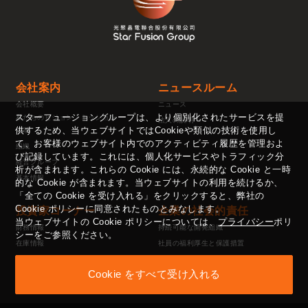
会社案内
ニュースルーム
会社概要
ニュース
スターフュージョングループは、より個別化されたサービスを提
私たちのビジョン・ミッション
法人の説明
供するため、当ウェブサイトではCookieや類似の技術を使用し
沿革
て、お客様のウェブサイト内でのアクティビティ履歴を管理およ
組織
び記録しています。これには、個人化サービスやトラフィック分
経営グループ
析が含まれます。これらの Cookie には、永続的な Cookie と一時
基本情報
的な Cookie が含まれます。当ウェブサイトの利用を続けるか、
「全ての Cookie を受け入れる」をクリックすると、弊社の
Cookie ポリシーに同意されたものとみなします。
投資家コーナー
企業の社会的責任
当ウェブサイトの Cookie ポリシーについては、
プライバシー
ポリ
財務情報
持続可能な開発組織
シーをご参照ください。
在庫情報
社員の福利厚生と保護措置
主要な情報発表
公益活動
Cookie をすべて受け入れる
投資家の連絡先ウィンドウ
供給業者管理方針
性的嫌がらせ防止方法