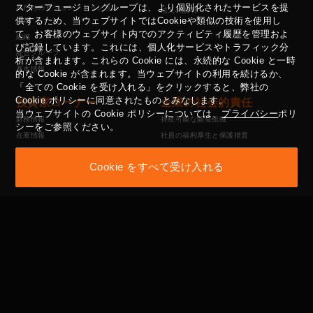
スターフュージョングループは、より個別化されたサービスを提
私たちのビジョン・ミッション
法人の説明
供するため、当ウェブサイトではCookieや類似の技術を使用し
沿革
て、お客様のウェブサイト内でのアクティビティ履歴を管理およ
組織
び記録しています。これには、個人化サービスやトラフィック分
経営グループ
析が含まれます。これらの Cookie には、永続的な Cookie と一時
基本情報
的な Cookie が含まれます。当ウェブサイトの利用を続けるか、
「全ての Cookie を受け入れる」をクリックすると、弊社の
Cookie ポリシーに同意されたものとみなします。
投資家コーナー
企業の社会的責任
当ウェブサイトの Cookie ポリシーについては、
プライバシー
ポリ
財務情報
持続可能な開発組織
シーをご参照ください。
在庫情報
社員の福利厚生と保護措置
主要な情報発表
公益活動
Cookie をすべて受け入れる
投資家の連絡先ウィンドウ
供給業者管理方針
性的嫌がらせ防止方法
コーポレート・ガバナン
利害関係者
ス
ESGコーナー
コーポレートガバナンス構造
採用
役員会
委員会
内部監査
社内規程と規則