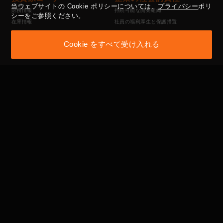
当ウェブサイトの Cookie ポリシーについては、
プライバシー
ポリ
財務情報
持続可能な開発組織
シーをご参照ください。
在庫情報
社員の福利厚生と保護措置
主要な情報発表
公益活動
Cookie をすべて受け入れる
投資家の連絡先ウィンドウ
供給業者管理方針
性的嫌がらせ防止方法
コーポレート・ガバナン
利害関係者
ス
ESGコーナー
コーポレートガバナンス構造
採用
役員会
委員会
内部監査
社内規程と規則
主要株主名簿
独立董事による会計士および
内部監査責任者とのコミュニケーション
Privacy Policy
Terms of Use
Legal Notice
Proprietary Rights
Disclaimer
Cookie Policy