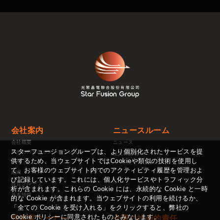
会社案内
ニュースルーム
会社概要
ニュース
スターフュージョングループは、より個別化されたサービスを提
私たちのビジョン・ミッション
法人の説明
供するため、当ウェブサイトではCookieや類似の技術を使用し
沿革
て、お客様のウェブサイト内でのアクティビティ履歴を管理およ
組織
び記録しています。これには、個人化サービスやトラフィック分
経営グループ
析が含まれます。これらの Cookie には、永続的な Cookie と一時
基本情報
的な Cookie が含まれます。当ウェブサイトの利用を続けるか、
「全ての Cookie を受け入れる」をクリックすると、弊社の
Cookie ポリシーに同意されたものとみなします。
投資家コーナー
企業の社会的責任