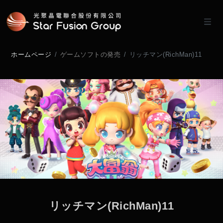
ホームページ
ゲームソフトの発売
リッチマン(RichMan)11
リ
ッ
チ
マ
ン
(
R
i
c
h
M
a
n
)
1
1