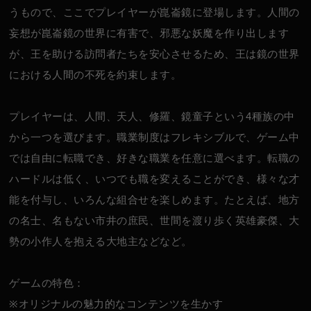
うもので、ここでプレイヤーが崑崙鏡に登場します。人間の
妄想が崑崙鏡の世界に有害で、邪悪な妖魔を作り出します
が、王を助ける訪問者たちを安心させるため、王は鏡の世界
における人間の不死を約束します。
プレイヤーは、人間、天人、修羅、鏡童子という4種族の中
から一つを選びます。職業制度はフレキシブルで、ゲーム中
では自由に転職でき、好きな職業を任意に選べます。転職の
ハードルは低く、いつでも職を変えることができ、様々な才
能を付与し、いろんな組合せを楽しめます。たとえば、地方
の名士、名もない市井の庶民、世間を渡り歩く英雄豪傑、大
勢の小作人を抱える大地主などなど。
ゲームの特色：
※オリジナルの魅力的なコンテンツを生かす