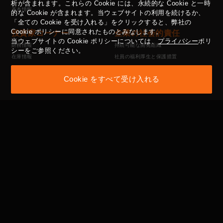
析が含まれます。これらの Cookie には、永続的な Cookie と一時
基本情報
的な Cookie が含まれます。当ウェブサイトの利用を続けるか、
「全ての Cookie を受け入れる」をクリックすると、弊社の
Cookie ポリシーに同意されたものとみなします。
投資家コーナー
企業の社会的責任
当ウェブサイトの Cookie ポリシーについては、
プライバシー
ポリ
財務情報
持続可能な開発組織
シーをご参照ください。
在庫情報
社員の福利厚生と保護措置
主要な情報発表
公益活動
Cookie をすべて受け入れる
投資家の連絡先ウィンドウ
供給業者管理方針
性的嫌がらせ防止方法
コーポレート・ガバナン
利害関係者
ス
ESGコーナー
コーポレートガバナンス構造
採用
役員会
委員会
内部監査
社内規程と規則
主要株主名簿
独立董事による会計士および
内部監査責任者とのコミュニケーション