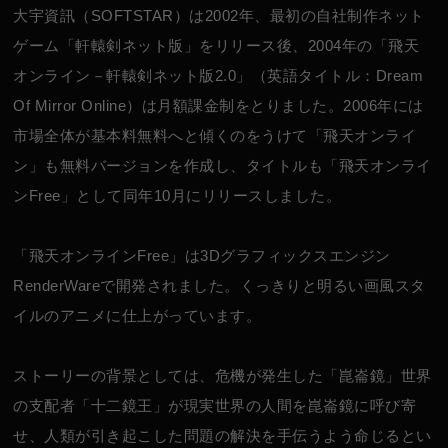
大宇資訊（SOFTSTAR）は2002年、最初の自社制作ネット
ゲーム「軒轅剣ネット版」をリリース後、2004年の「飛天
オンライン－軒轅剣ネット版2.0」（英語タイトル：Dream
Of Mirror Online）は月額課金制をとりました。2006年には
市場全体が基本料無料へと傾くのをうけて「飛天オンライ
ン」も無料バージョンを作成し、タイトルも「飛天オンライ
ンFree」として同年10月にリリースしました。
「飛天オンラインFree」は3Dグラフィックスエンジン
RenderWareで開発されました。くっきりと明るい画風スタ
イルのアニメに仕上がっています。
ストーリーの背景としては、危機が発生した「崑崙鏡」世界
の支配者「十二鏡王」が現実世界の人間を崑崙鏡に呼び寄
せ、人類が引き起こした問題の解決を手伝うよう命じるとい