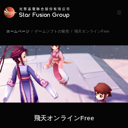
ホームページ
ゲームソフトの発売
飛天オンラインFree
飛
天
オ
ン
ラ
イ
ン
F
r
e
e