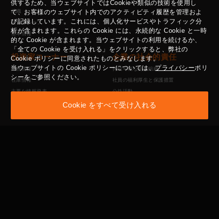
供するため、当ウェブサイトではCookieや類似の技術を使用し
組織
て、お客様のウェブサイト内でのアクティビティ履歴を管理およ
び記録しています。これには、個人化サービスやトラフィック分
経営グループ
析が含まれます。これらの Cookie には、永続的な Cookie と一時
基本情報
的な Cookie が含まれます。当ウェブサイトの利用を続けるか、
「全ての Cookie を受け入れる」をクリックすると、弊社の
投資家コーナー
企業の社会的責任
Cookie ポリシーに同意されたものとみなします。
当ウェブサイトの Cookie ポリシーについては、
プライバシー
ポリ
財務情報
持続可能な開発組織
シーをご参照ください。
在庫情報
社員の福利厚生と保護措置
主要な情報発表
公益活動
投資家の連絡先ウィンドウ
供給業者管理方針
Cookie をすべて受け入れる
性的嫌がらせ防止方法
コーポレート・ガバナン
利害関係者
ス
ESGコーナー
コーポレートガバナンス構造
採用
役員会
委員会
内部監査
社内規程と規則
主要株主名簿